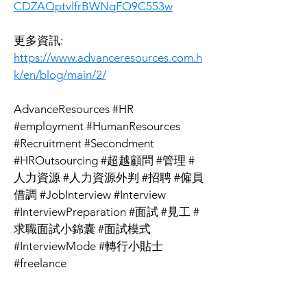
CDZAQptvlfrBWNqFO9C553w
更多資訊:
https://www.advanceresources.com.h
k/en/blog/main/2/
AdvanceResources #HR 
#employment #HumanResources 
#Recruitment #Secondment 
#HROutsourcing #超越顧問 #管理 #
人力資源 #人力資源外判 #招聘 #僱員
借調 #JobInterview #Interview 
#InterviewPreparation #面試 #見工 #
求職面試小錦囊 #面試模式 
#InterviewMode #轉行小貼士 
#freelance