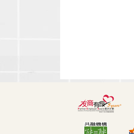
🌊 擁抱變化！「敏捷思維」