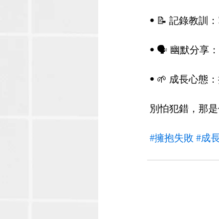
 • 📝 記錄
 • 🗣️ 幽
 • 🌱 成長
 別怕犯錯，那
#擁抱失敗
#成