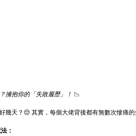
？擁抱你的「失敗履歷」！
 📉
責好幾天？😔 其實，每個大佬背後都有無數次慘痛
魔法：