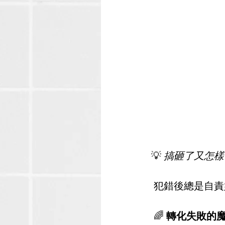
💡 
搞砸了又怎樣
 犯錯後總是自
 🌈 
轉化失敗的