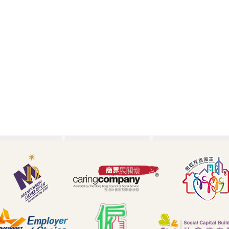
🧭 職場迷航？你需要一位專