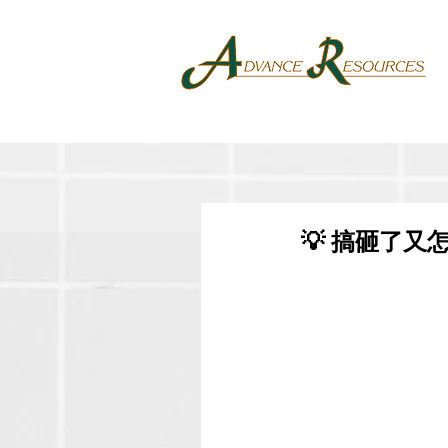
💡 搞砸了又