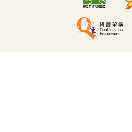
讓你成為職場不倒翁 🏄‍♂️