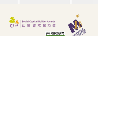
🧭 职场迷航？你需要
🧘‍♂️ 遇到职场「黑
一位专属「导师
洞」？高情商应对
(Mentor)」！ 🤝
量同事 🌪️