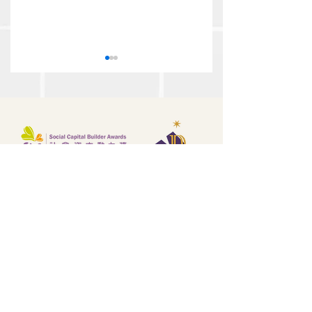
Harikesh Nair:人力資
人力資源的大數據
源的大數據時代（四之
（四之二 | 下）
三）