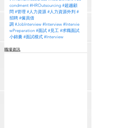
condment
#HROutsourcing
#超越顧
問
#管理
#人力資源
#人力資源外判
#
招聘
#僱員借
調
#JobInterview
#Interview
#Intervie
wPreparation
#面試
#見工
#求職面試
小錦囊
#面試模式
#Interview
職場資訊