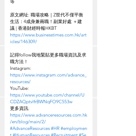
等
原文網址: 職場攻略｜Z世代不僅平衡
生活
：4成身兼兩職！副業好處 ＋建
議 | 香港財經時報HKBT 
https://www.businesstimes.com.hk/art
icles/146309/
記得follow我地緊貼更多職場資訊及求
職方法！
Instagram: 
https://www.instagram.com/advance_
resources/
YouTube: 
https://www.youtube.com/channel/U
CDZAQptvlfrBWNqFO9C553w
更多資訊: 
https://www.advanceresources.com.hk
/en/blog/main/2/
#AdvanceResources
#HR
#employmen
t
#HumanResources
#Recruitment
#Se