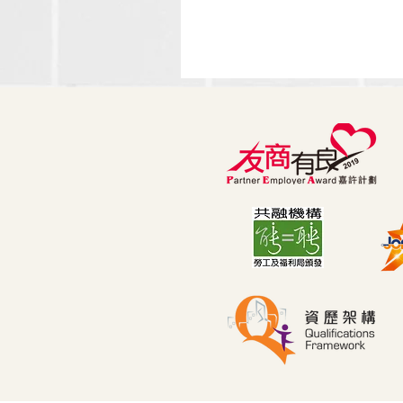
🌊 擁抱變化！「敏捷思維」
讓你成為職場不倒翁 🏄‍♂️