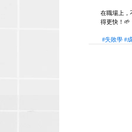
在職場上，
得更快！🌱
#失敗學
#