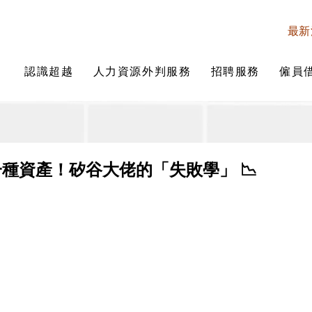
最新
認識超越
人力資源外判服務
招聘服務
僱員
一種資產！矽谷大佬的「失敗學」 📉