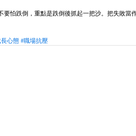
不要怕跌倒，重點是跌倒後抓起一把沙。把失敗當
成長心態
#職場抗壓