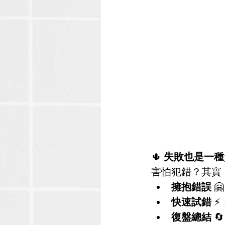
🌵 
失敗也是一種
害怕犯錯？其實
擁抱錯誤
 
快速試錯
 ⚡
復盤總結
 