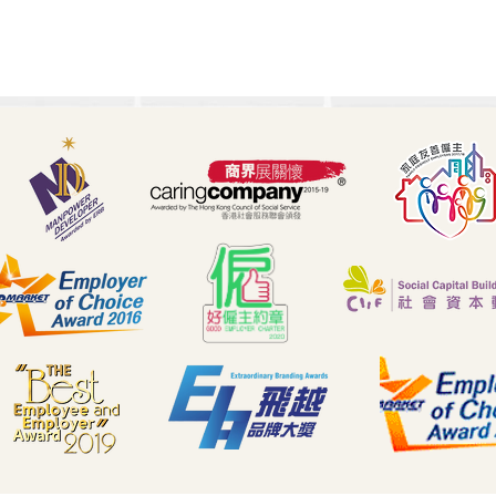
🧭 職場迷航？你需要一位專
屬「導師 (Mentor)」！ 🤝