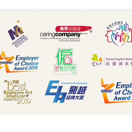
🧭 職場迷航？你需要一位專
屬「導師 (Mentor)」！ 🤝