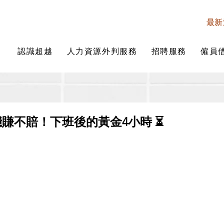
最新
認識超越
人力資源外判服務
招聘服務
僱員
穩賺不賠！下班後的黃金4小時 ⏳