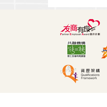
🌊 擁抱變化！「敏捷思維」
讓你成為職場不倒翁 🏄‍♂️