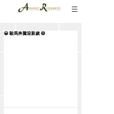
😀 駿馬奔騰迎新歲 😄