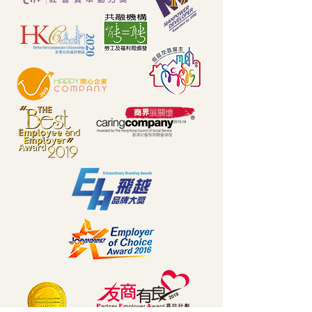
🧭 職場迷航？你需要
🧘‍♂️ 遇到職場「黑
一位專屬「導師
洞」？高情商應對
(Mentor)」！ 🤝
量同事 🌪️