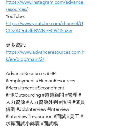
https://www.instagram.com/advance_
resources/
YouTube:
https://www.youtube.com/channel/U
CDZAQptvlfrBWNqFO9C553w
更多資訊:
https://www.advanceresources.com.h
k/en/blog/main/2/
AdvanceResources #HR 
#employment #HumanResources 
#Recruitment #Secondment 
#HROutsourcing #超越顧問 #管理 #
人力資源 #人力資源外判 #招聘 #僱員
借調 #JobInterview #Interview 
#InterviewPreparation #面試 #見工 #
求職面試小錦囊 #面試模