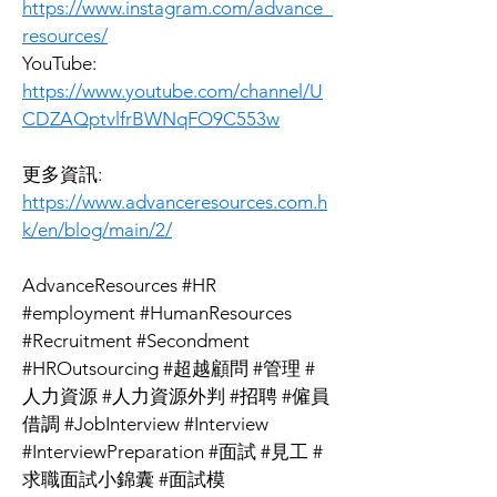
https://www.instagram.com/advance_
resources/
YouTube:
https://www.youtube.com/channel/U
CDZAQptvlfrBWNqFO9C553w
更多資訊:
https://www.advanceresources.com.h
k/en/blog/main/2/
AdvanceResources #HR 
#employment #HumanResources 
#Recruitment #Secondment 
#HROutsourcing #超越顧問 #管理 #
人力資源 #人力資源外判 #招聘 #僱員
借調 #JobInterview #Interview 
#InterviewPreparation #面試 #見工 #
求職面試小錦囊 #面試模