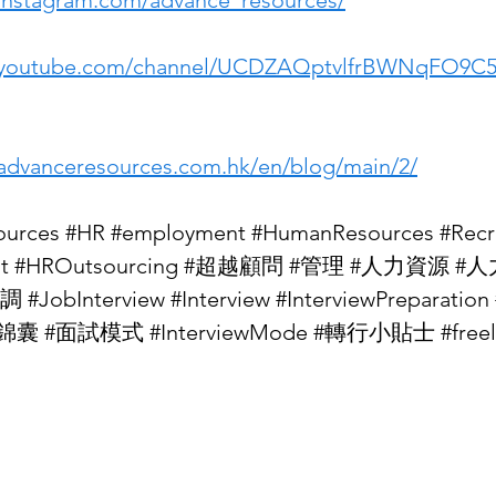
.instagram.com/advance_resources/
w.youtube.com/channel/UCDZAQptvlfrBWNqFO9C
.advanceresources.com.hk/en/blog/main/2/
urces #HR #employment #HumanResources #Recr
ent #HROutsourcing #超越顧問 #管理 #人力資源 
JobInterview #Interview #InterviewPreparati
 #面試模式 #InterviewMode #轉行小貼士 #freel