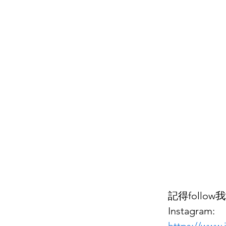
記得foll
Instagram: