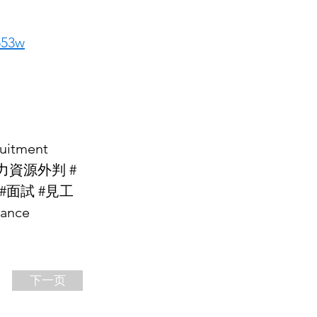
553w
uitment 
#人力資源外判 #
on #面試 #見工 
ance
下一页